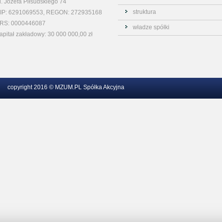
l. Józefa Piłsudskiego 74
struktura
IP: 6291069553, REGON: 272935168
RS: 0000446087
władze spółki
apitał zakładowy: 30 000 000,00 zł
copyright 2016 © MZUM.PL Spółka Akcyjna