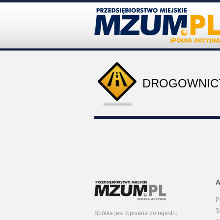
DROGOWNI
P
S
Spółka jest wpisana do rejestru