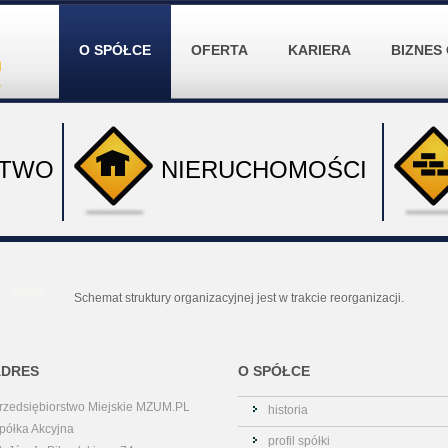
O SPÓŁCE
OFERTA
KARIERA
BIZNES
CTWO
NIERUCHOMOŚCI
Schemat struktury organizacyjnej jest w trakcie reorganizacji.
ADRES
O SPÓŁCE
rzedsiębiorstwo Miejskie MZUM.PL
historia
półka Akcyjna
profil spółki