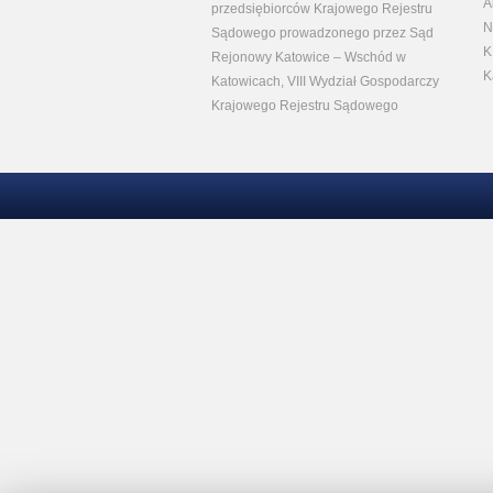
A
przedsiębiorców Krajowego Rejestru
N
Sądowego prowadzonego przez Sąd
K
Rejonowy Katowice – Wschód w
K
Katowicach, VIII Wydział Gospodarczy
Krajowego Rejestru Sądowego