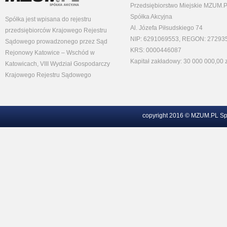
Przedsiębiorstwo Miejskie MZUM.
Spółka Akcyjna
Spółka jest wpisana do rejestru
Al. Józefa Piłsudskiego 74
przedsiębiorców Krajowego Rejestru
NIP: 6291069553, REGON: 27293
Sądowego prowadzonego przez Sąd
KRS: 0000446087
Rejonowy Katowice – Wschód w
Kapitał zakładowy: 30 000 000,00 z
Katowicach, VIII Wydział Gospodarczy
Krajowego Rejestru Sądowego
copyright 2016 © MZUM.PL Sp