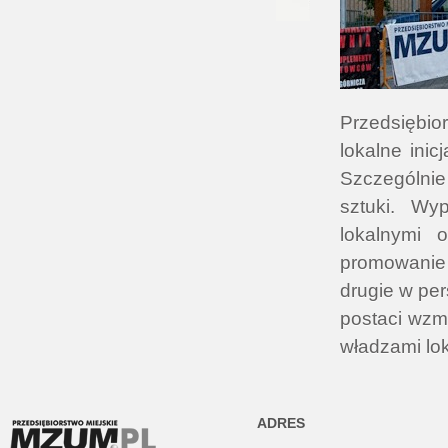
Przedsiębio
lokalne ini
Szczególnie 
sztuki. Wy
lokalnymi 
promowanie
drugie w per
postaci wzm
władzami lo
ADRES