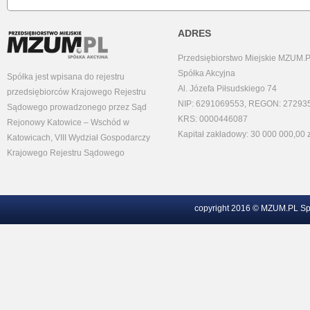
ADRES
Przedsiębiorstwo Miejskie MZUM.
Spółka Akcyjna
Spółka jest wpisana do rejestru
Al. Józefa Piłsudskiego 74
przedsiębiorców Krajowego Rejestru
NIP: 6291069553, REGON: 27293
Sądowego prowadzonego przez Sąd
KRS: 0000446087
Rejonowy Katowice – Wschód w
Kapitał zakładowy: 30 000 000,00 z
Katowicach, VIII Wydział Gospodarczy
Krajowego Rejestru Sądowego
copyright 2016 © MZUM.PL Sp