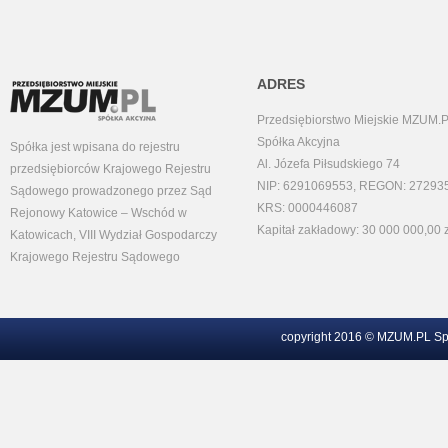
ADRES
Przedsiębiorstwo Miejskie MZUM.
Spółka Akcyjna
Spółka jest wpisana do rejestru
Al. Józefa Piłsudskiego 74
przedsiębiorców Krajowego Rejestru
NIP: 6291069553, REGON: 27293
Sądowego prowadzonego przez Sąd
KRS: 0000446087
Rejonowy Katowice – Wschód w
Kapitał zakładowy: 30 000 000,00 z
Katowicach, VIII Wydział Gospodarczy
Krajowego Rejestru Sądowego
copyright 2016 © MZUM.PL Sp